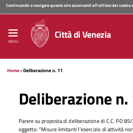
Continuando a navigare questo sito acconsenti all'utilizzo dei cookie
Regione Veneto
Città di Venezia
MENU
Home
› Deliberazione n. 11
Deliberazione n.
Parere su proposta di deliberazione di C.C. PD 8
oggetto: “Misure limitanti l'esercizio di attività no