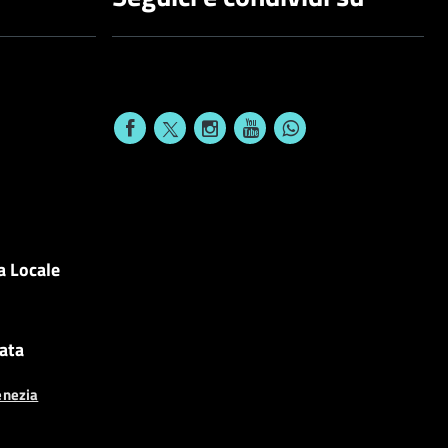
a Locale
cata
enezia