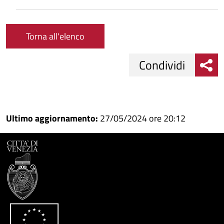
Torna all'elenco
Condividi
Condividi
Condividi
su
Ultimo aggiornamento:
27/05/2024 ore 20:12
Facebook
Condividi
su
Condividi
Twitter
su
Google
su
Whatsapp
Plus