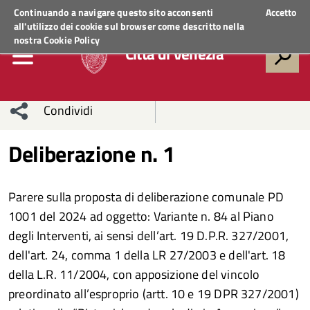
Regione Veneto
ACCEDI AI SERVIZI
Continuando a navigare questo sito acconsenti
Accetto
all'utilizzo dei cookie sul browser come descritto nella
nostra
Cookie Policy
Città di Venezia
Condividi
Condividi
Condividi
Deliberazione n. 1
sui social
Condividi
su
Parere sulla proposta di deliberazione comunale PD
network
Facebook
Condividi
su
1001 del 2024 ad oggetto: Variante n. 84 al Piano
degli Interventi, ai sensi dell’art. 19 D.P.R. 327/2001,
Condividi
Twitter
su
dell'art. 24, comma 1 della LR 27/2003 e dell'art. 18
Facebook
su
della L.R. 11/2004, con apposizione del vincolo
preordinato all’esproprio (artt. 10 e 19 DPR 327/2001)
Whatsapp