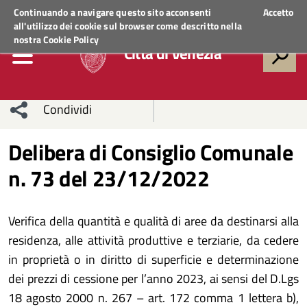
Regione Veneto
ACCEDI AI SERVIZI
Continuando a navigare questo sito acconsenti
Accetto
all'utilizzo dei cookie sul browser come descritto nella
nostra
Cookie Policy
Città di Venezia
Condividi
Condividi
Condividi
Delibera di Consiglio Comunale
n. 73 del 23/12/2022
sui social
Condividi
su
network
Facebook
Condividi
su
Verifica della quantità e qualità di aree da destinarsi alla
Condividi
Twitter
su
residenza, alle attività produttive e terziarie, da cedere
in proprietà o in diritto di superficie e determinazione
Facebook
su
dei prezzi di cessione per l’anno 2023, ai sensi del D.Lgs
18 agosto 2000 n. 267 – art. 172 comma 1 lettera b),
Whatsapp