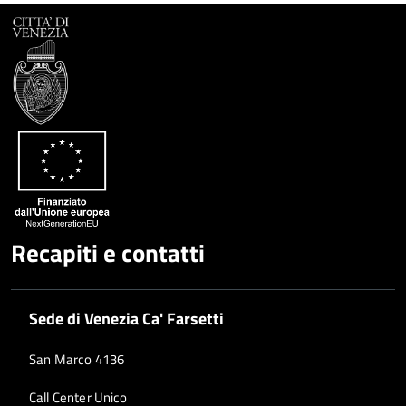
Facebook
Condividi
su
Condividi
Twitter
su
Google
su
Whatsapp
Plus
Recapiti e contatti
Sede di Venezia Ca' Farsetti
San Marco 4136
Call Center Unico