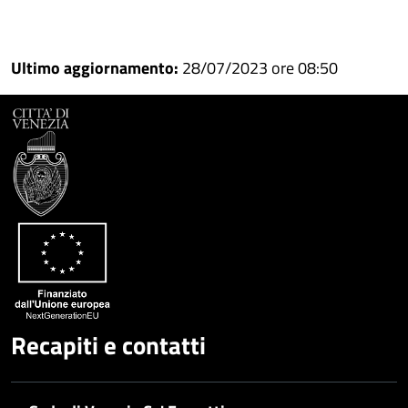
Condividi
Condividi
su
Ultimo aggiornamento:
28/07/2023 ore 08:50
Facebook
Condividi
su
Condividi
Twitter
su
Google
su
Whatsapp
Plus
Recapiti e contatti