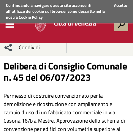
Regione Veneto
ACCEDI AI SERVIZI
Continuando a navigare questo sito acconsenti
Accetto
all'utilizzo dei cookie sul browser come descritto nella
nostra
Cookie Policy
Città di Venezia
Condividi
Condividi
Condividi
Delibera di Consiglio Comunale
n. 45 del 06/07/2023
sui social
Condividi
su
network
Facebook
Condividi
su
Permesso di costruire convenzionato per la
Condividi
Twitter
su
demolizione e ricostruzione con ampliamento e
cambio d’uso di un fabbricato commerciale in via
Facebook
su
Casona 16/b a Mestre. Approvazione dello schema di
convenzione per edifici con volumetria superiore ai
Whatsapp