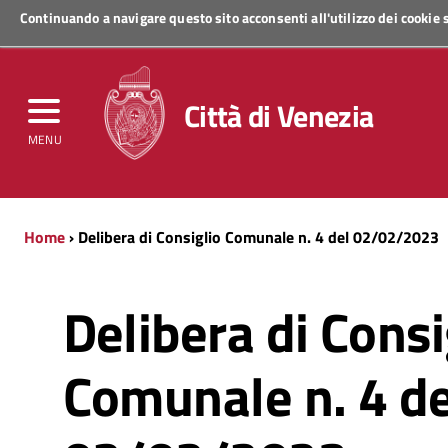
Continuando a navigare questo sito acconsenti all'utilizzo dei cookie
Regione Veneto
Città di Venezia
MENU
Home
› Delibera di Consiglio Comunale n. 4 del 02/02/2023
Delibera di Consi
Comunale n. 4 de