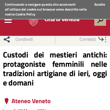
Regione Veneto
ACCEDI AI SERVIZI
Continuando a navigare questo sito acconsenti
Accetto
all'utilizzo dei cookie sul browser come descritto nella
nostra
Cookie Policy
Città di Venezia
Condividi
Correlati
Custodi dei mestieri antichi:
protagoniste femminili nelle
tradizioni artigiane di ieri, oggi
e domani
Ateneo Veneto