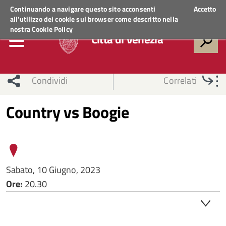
Regione Veneto
ACCEDI AI SERVIZI
Continuando a navigare questo sito acconsenti
Accetto
all'utilizzo dei cookie sul browser come descritto nella
nostra
Cookie Policy
Città di Venezia
Condividi
Correlati
Country vs Boogie
Sabato, 10 Giugno, 2023
Ore:
20.30