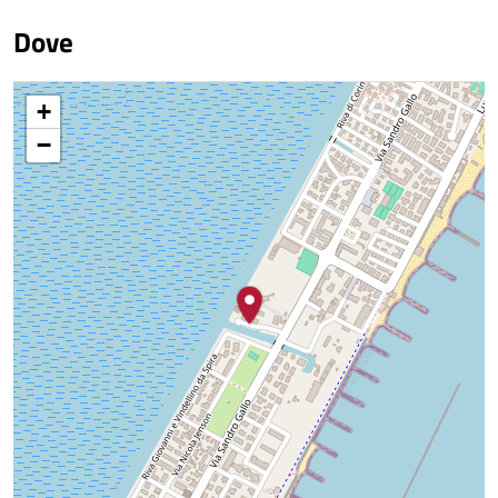
Dove
+
−