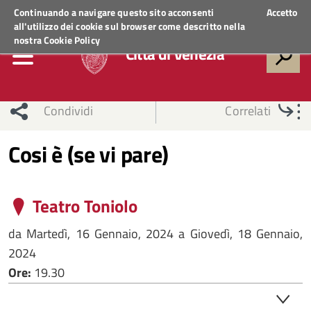
Regione Veneto
ACCEDI AI SERVIZI
Continuando a navigare questo sito acconsenti
Accetto
all'utilizzo dei cookie sul browser come descritto nella
nostra
Cookie Policy
Città di Venezia
Condividi
Correlati
Cosi è (se vi pare)
Teatro Toniolo
da
Martedì, 16 Gennaio, 2024
a
Giovedì, 18 Gennaio,
2024
Ore:
19.30