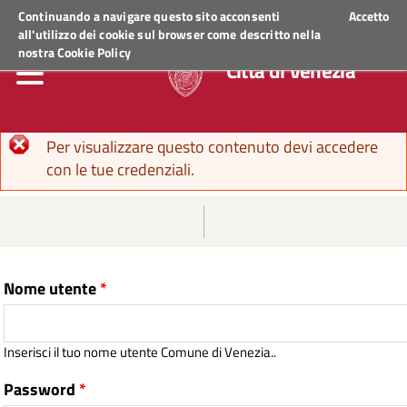
Regione Veneto
ACCEDI AI SERVIZI
Continuando a navigare questo sito acconsenti
Accetto
all'utilizzo dei cookie sul browser come descritto nella
nostra
Cookie Policy
Città di Venezia
Messaggio di errore
Per visualizzare questo contenuto devi accedere
con le tue credenziali.
Nome utente
*
Inserisci il tuo nome utente Comune di Venezia..
Password
*