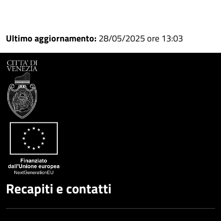
Condividi
Condividi
su
Ultimo aggiornamento:
28/05/2025 ore 13:03
Facebook
Condividi
su
Condividi
Twitter
su
Google
su
Whatsapp
Plus
Recapiti e contatti