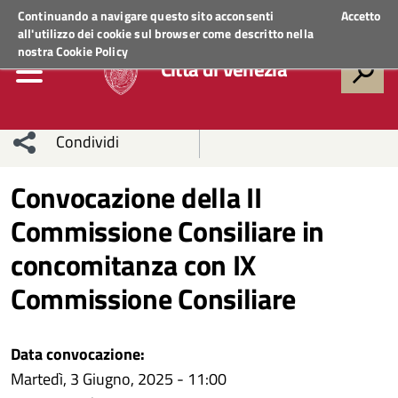
Regione Veneto
ACCEDI AI SERVIZI
Continuando a navigare questo sito acconsenti
Accetto
all'utilizzo dei cookie sul browser come descritto nella
nostra
Cookie Policy
Città di Venezia
Condividi
Condividi
Condividi
Convocazione della II
Commissione Consiliare in
sui social
Condividi
su
concomitanza con IX
network
Facebook
Condividi
su
Commissione Consiliare
Condividi
Twitter
su
Facebook
su
Data convocazione:
Martedì, 3 Giugno, 2025 - 11:00
Whatsapp