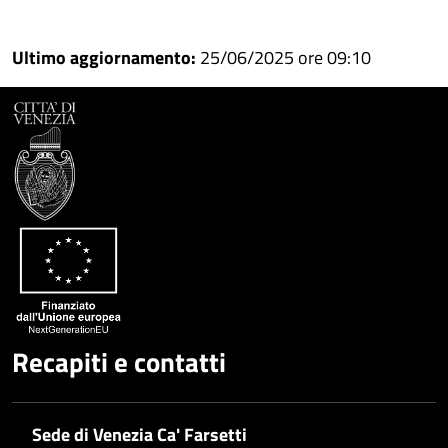
Condividi
Condividi
su
Ultimo aggiornamento:
25/06/2025 ore 09:10
Facebook
Condividi
su
Condividi
Twitter
su
Google
su
Whatsapp
Plus
Recapiti e contatti
Sede di Venezia Ca' Farsetti