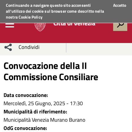
Regione Veneto
ACCEDI AI SERVIZI
Continuando a navigare questo sito acconsenti
Accetto
all'utilizzo dei cookie sul browser come descritto nella
nostra
Cookie Policy
Città di Venezia
Condividi
Condividi
Condividi
Convocazione della II
Commissione Consiliare
sui social
Condividi
su
network
Facebook
Condividi
su
Data convocazione:
Condividi
Twitter
su
Mercoledì, 25 Giugno, 2025 - 17:30
Municipalità di riferimento:
Facebook
su
Municipalità Venezia Murano Burano
OdG convocazione:
Whatsapp