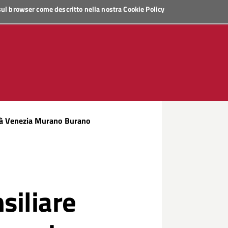
 sul browser come descritto nella nostra
Cookie Policy
ità Venezia Murano Burano
siliare