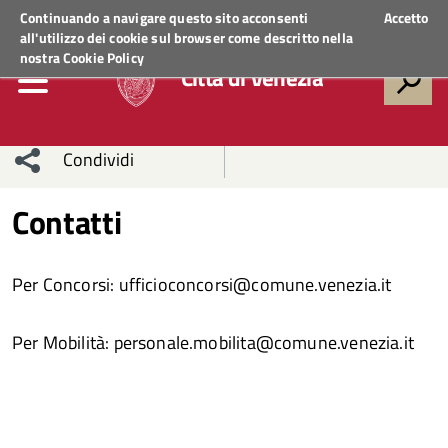
Regione Veneto
ACCEDI AI SERVIZI
Continuando a navigare questo sito acconsenti
Accetto
all'utilizzo dei cookie sul browser come descritto nella
nostra
Cookie Policy
Città di Venezia
Condividi
Condividi
Condividi
Contatti
sui social
Condividi
su
Per Concorsi: ufficioconcorsi@comune.venezia.it
network
Facebook
Condividi
su
Per Mobilità: personale.mobilita@comune.venezia.it
Condividi
Twitter
su
Facebook
su
Whatsapp