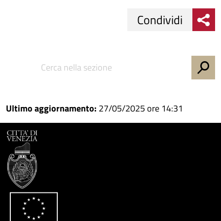
Condividi
Condividi
Condividi
su
Facebook
Condividi
su
Condividi
Twitter
su
Ultimo aggiornamento:
27/05/2025 ore 14:31
Google
su
Whatsapp
Plus