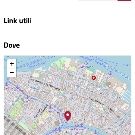
Link utili
Dove
+
−