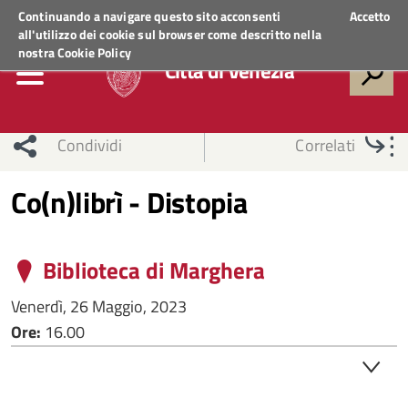
Regione Veneto
ACCEDI AI SERVIZI
Continuando a navigare questo sito acconsenti
Accetto
all'utilizzo dei cookie sul browser come descritto nella
nostra
Cookie Policy
Città di Venezia
Condividi
Correlati
Co(n)librì - Distopia
Biblioteca di Marghera
Venerdì, 26 Maggio, 2023
Ore:
16.00