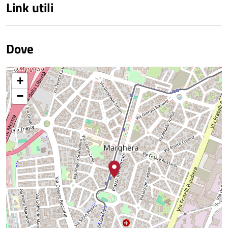
Link utili
Dove
+
−