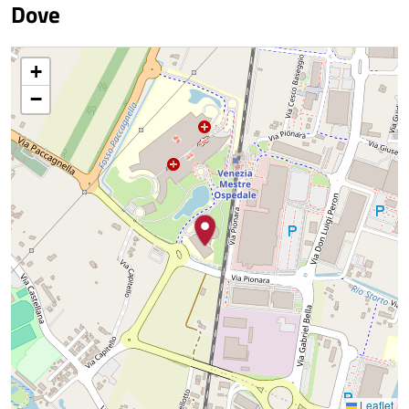
Dove
+
−
Leaflet