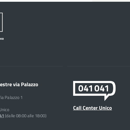
estre via Palazzo
Via Palazzo 1
Call Center Unico
 Unico
041
(dalle 08:00 alle 18:00)