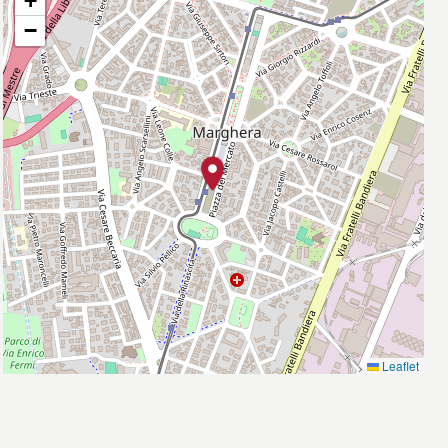
+
−
Leaflet