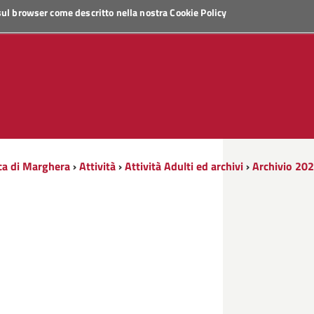
 sul browser come descritto nella nostra
Cookie Policy
ca di Marghera
›
Attività
›
Attività Adulti ed archivi
›
Archivio 20