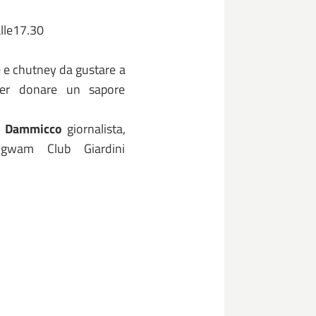
alle17.30
e e chutney da gustare a
per donare un sapore
a Dammicco
giornalista,
igwam Club Giardini