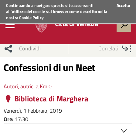
Regione Veneto
ACCEDI AI SERVIZI
Continuando a navigare questo sito acconsenti
Accetto
all'utilizzo dei cookie sul browser come descritto nella
nostra
Cookie Policy
Città di Venezia
Condividi
Correlati
Confessioni di un Neet
Autori, autrici a Km 0
Biblioteca di Marghera
Venerdì, 1 Febbraio, 2019
Ore:
17:30