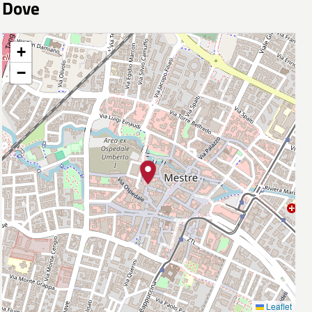
Dove
+
−
Leaflet