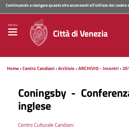
Continuando a navigare questo sito acconsenti all'utilizzo dei cookie
Regione Veneto
MENU
Città di Venezia
Home
›
Centro Candiani
›
Archivio
›
ARCHIVIO - Incontri
›
20
Coningsby - Conferenz
inglese
Centro Culturale Candiani