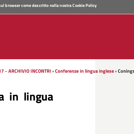
 sul browser come descritto nella nostra
Cookie Policy
17 - ARCHIVIO INCONTRI
›
Conferenze in lingua inglese
› Conings
a in lingua