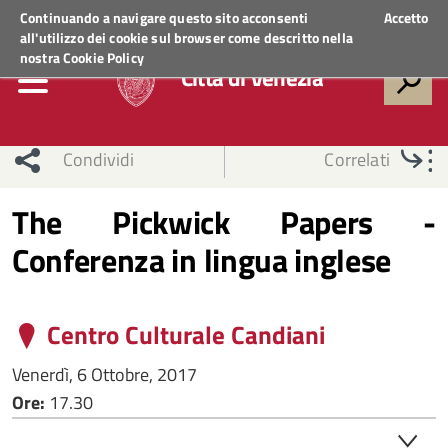
Regione Veneto
ACCEDI AI SERVIZI
Continuando a navigare questo sito acconsenti
Accetto
all'utilizzo dei cookie sul browser come descritto nella
nostra
Cookie Policy
Città di Venezia
Condividi
Correlati
The Pickwick Papers -
Conferenza in lingua inglese
Centro Culturale Candiani
Venerdì, 6 Ottobre, 2017
Ore:
17.30