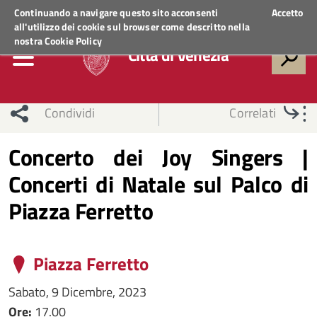
Regione Veneto
ACCEDI AI SERVIZI
Continuando a navigare questo sito acconsenti
Accetto
all'utilizzo dei cookie sul browser come descritto nella
nostra
Cookie Policy
Città di Venezia
Condividi
Correlati
Concerto dei Joy Singers |
Concerti di Natale sul Palco di
Piazza Ferretto
Piazza Ferretto
Sabato, 9 Dicembre, 2023
Ore:
17.00