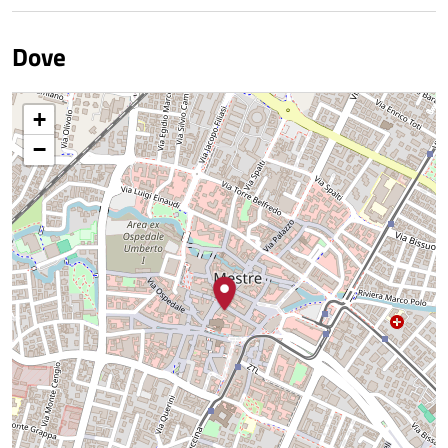
Dove
+
−