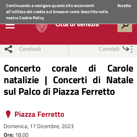
Regione Veneto
ACCEDI AI SERVIZI
Continuando a navigare questo sito acconsenti
Accetto
all'utilizzo dei cookie sul browser come descritto nella
nostra
Cookie Policy
Città di Venezia
Condividi
Correlati
Concerto corale di Carole
natalizie | Concerti di Natale
sul Palco di Piazza Ferretto
Piazza Ferretto
Domenica, 17 Dicembre, 2023
Ore:
18.00