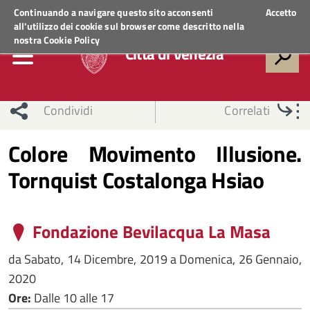
Regione Veneto
ACCEDI AI SERVIZI
Continuando a navigare questo sito acconsenti
Accetto
all'utilizzo dei cookie sul browser come descritto nella
nostra
Cookie Policy
Città di Venezia
Condividi
Correlati
Colore Movimento Illusione.
Tornquist Costalonga Hsiao
Fondazione Bevilacqua La Masa
da
Sabato, 14 Dicembre, 2019
a
Domenica, 26 Gennaio,
2020
Ore:
Dalle 10 alle 17