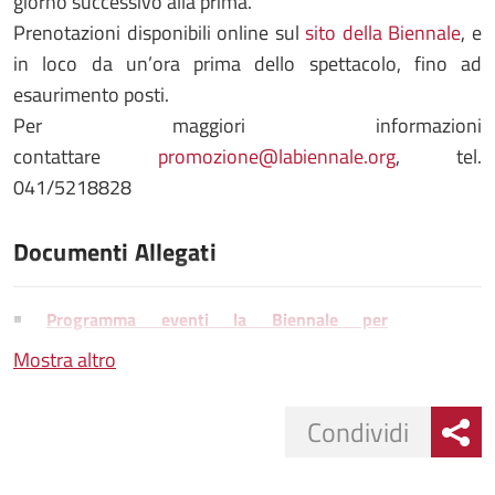
giorno successivo alla prima.
Prenotazioni disponibili online sul
sito della Biennale
, e
in loco da un’ora prima dello spettacolo, fino ad
esaurimento posti.
Per maggiori informazioni
contattare
promozione@labiennale.org
, tel.
041/5218828
Documenti Allegati
Programma eventi la Biennale per
Natale.pdf
Mostra altro
Condividi