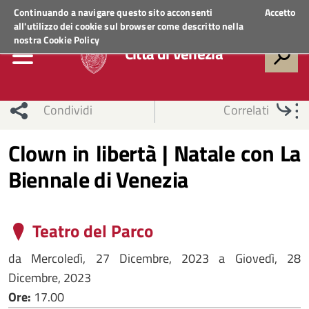
Regione Veneto
ACCEDI AI SERVIZI
Continuando a navigare questo sito acconsenti
Accetto
all'utilizzo dei cookie sul browser come descritto nella
nostra
Cookie Policy
Città di Venezia
Condividi
Correlati
Clown in libertà | Natale con La
Biennale di Venezia
Teatro del Parco
da
Mercoledì, 27 Dicembre, 2023
a
Giovedì, 28
Dicembre, 2023
Ore:
17.00