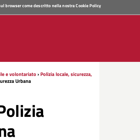
 sul browser come descritto nella nostra
Cookie Policy
ile e volontariato
›
Polizia locale, sicurezza,
curezza Urbana
olizia
ana