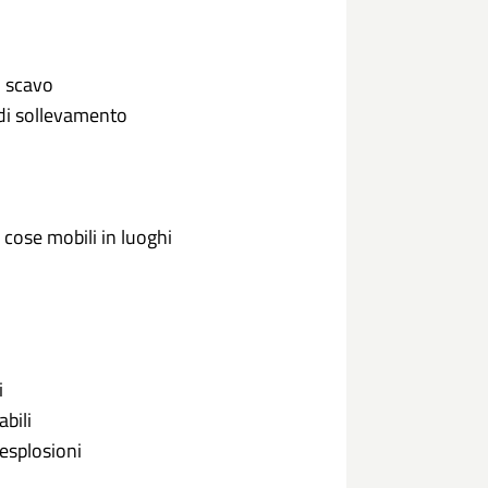
o scavo
i di sollevamento
 cose mobili in luoghi
i
bili
 esplosioni