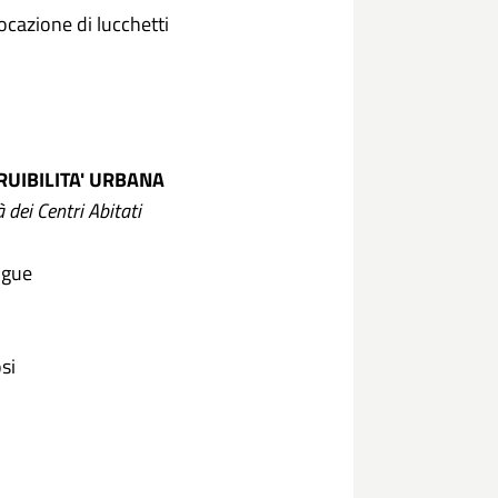
locazione di lucchetti
FRUIBILITA' URBANA
à dei Centri Abitati
igue
si