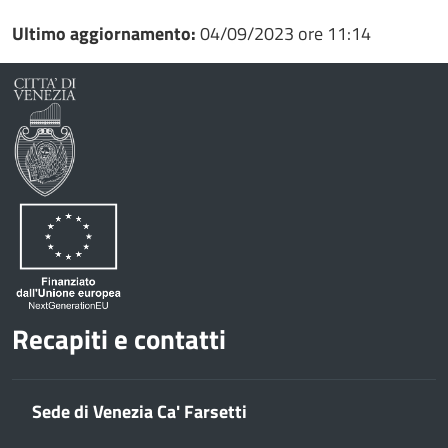
Condividi
su
Ultimo aggiornamento:
04/09/2023 ore 11:14
Facebook
Condividi
su
Condividi
Twitter
su
Google
su
Whatsapp
Plus
Recapiti e contatti
Sede di Venezia Ca' Farsetti