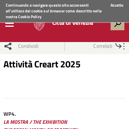
Regione Veneto
ACCEDI AI SERVIZI
Continuando a navigare questo sito acconsenti
Accetto
all'utilizzo dei cookie sul browser come descritto nella
nostra
Cookie Policy
Città di Venezia
Condividi
Correlati
Attività Creart 2025
WP4.
LA MOSTRA / THE EXHIBITION