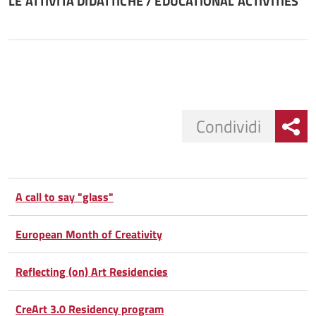
LE ATTIVITÁ DIDATTICHE / EDUCATIONAL ACTIVITIES
Condividi
Condividi
Condividi
su
A call to say "glass"
Facebook
Condividi
su
European Month of Creativity
Condividi
Twitter
su
Reflecting (on) Art Residencies
Google
su
CreArt 3.0 Residency program