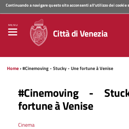
Continuando a navigare questo sito acconsenti all'utilizzo dei cookie
Regione Veneto
MENU
Città di Venezia
Home
› #Cinemoving - Stucky - Une fortune à Venise
#Cinemoving - Stu
fortune à Venise
Cinema