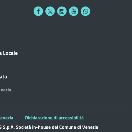
a Locale
cata
enezia
enezia
Dichiarazione di accessibilità
S.p.A. Società in-house del Comune di Venezia