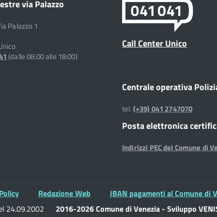
estre via Palazzo
Via Palazzo 1
Call Center Unico
 Unico
041
(dalle 08:00 alle 18:00)
Centrale operativa Polizi
tel.
(+39) 041 2747070
Posta elettronica certifi
Indirizzi PEC del Comune di V
Policy
Redazione Web
IBAN pagamenti al Comune di V
del 24.09.2002
2016-2026 Comune di Venezia - Sviluppo VENIS 