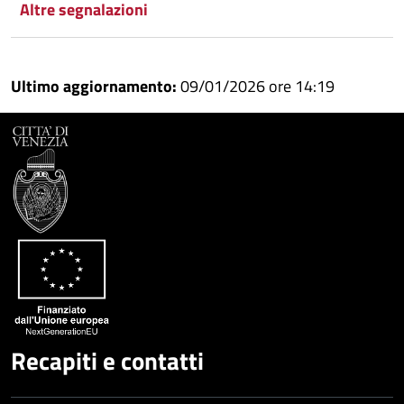
Altre segnalazioni
Condividi
Twitter
su
Google
su
Ultimo aggiornamento:
09/01/2026 ore 14:19
Whatsapp
Plus
Recapiti e contatti