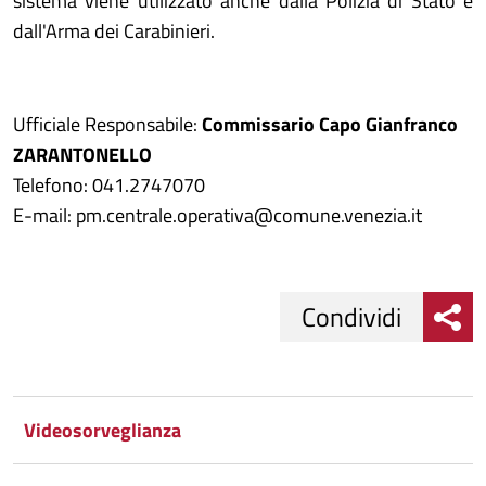
sistema viene utilizzato anche dalla Polizia di Stato e
dall'Arma dei Carabinieri.
Ufficiale Responsabile:
Commissario Capo Gianfranco
ZARANTONELLO
Telefono: 041.2747070
E-mail: pm.centrale.operativa@comune.venezia.it
Condividi
Condividi
Condividi
su
Videosorveglianza
Facebook
Condividi
su