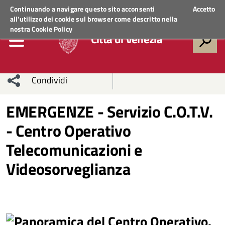
Regione Veneto
ACCEDI AI SERVIZI
Continuando a navigare questo sito acconsenti
Accetto
all'utilizzo dei cookie sul browser come descritto nella
nostra
Cookie Policy
Città di Venezia
Condividi
Condividi
Condividi
EMERGENZE - Servizio C.O.T.V.
- Centro Operativo
sui social
Condividi
su
Telecomunicazioni e
network
Facebook
Condividi
su
Videosorveglianza
Condividi
Twitter
su
Facebook
su
Whatsapp