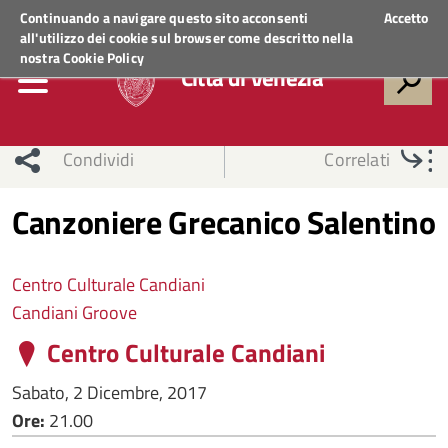
Regione Veneto
ACCEDI AI SERVIZI
Continuando a navigare questo sito acconsenti
Accetto
all'utilizzo dei cookie sul browser come descritto nella
nostra
Cookie Policy
Città di Venezia
Condividi
Correlati
Canzoniere Grecanico Salentino
Centro Culturale Candiani
Candiani Groove
Centro Culturale Candiani
Sabato, 2 Dicembre, 2017
Ore:
21.00