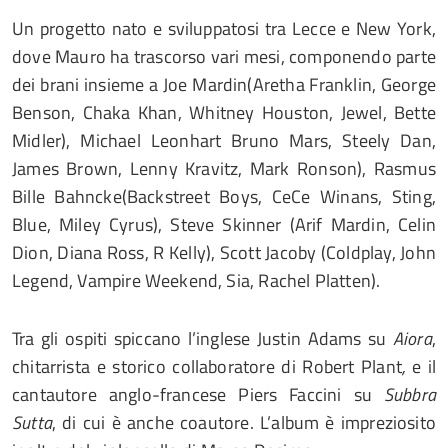
Un progetto nato e sviluppatosi tra Lecce e New York,
dove Mauro ha trascorso vari mesi, componendo parte
dei brani insieme a Joe Mardin(Aretha Franklin, George
Benson, Chaka Khan, Whitney Houston, Jewel, Bette
Midler), Michael Leonhart Bruno Mars, Steely Dan,
James Brown, Lenny Kravitz, Mark Ronson), Rasmus
Bille Bahncke(Backstreet Boys, CeCe Winans, Sting,
Blue, Miley Cyrus), Steve Skinner (Arif Mardin, Celin
Dion, Diana Ross, R Kelly), Scott Jacoby (Coldplay, John
Legend, Vampire Weekend, Sia, Rachel Platten).
Tra gli ospiti spiccano l’inglese Justin Adams
su
Aiora
,
chitarrista e storico collaboratore di Robert Plant
,
e il
cantautore anglo-francese Piers Faccini
su
Subbra
Sutta
, di cui è anche coautore. L’album è impreziosito