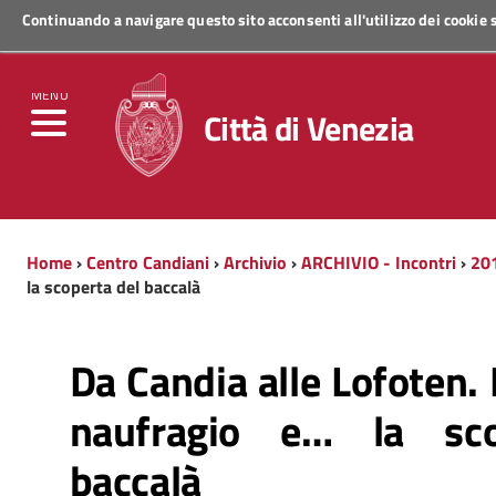
Continuando a navigare questo sito acconsenti all'utilizzo dei cookie
Regione Veneto
MENU
Città di Venezia
Home
›
Centro Candiani
›
Archivio
›
ARCHIVIO - Incontri
›
20
la scoperta del baccalà
Da Candia alle Lofoten. Il
naufragio e… la sco
baccalà