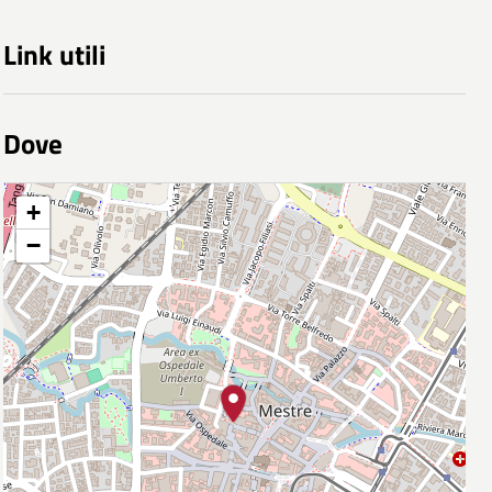
Link utili
Dove
+
−