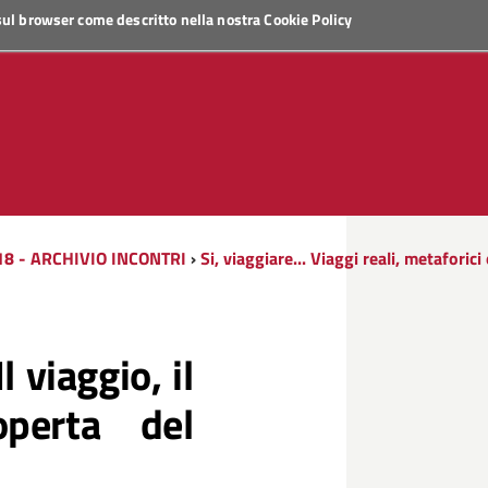
 sul browser come descritto nella nostra
Cookie Policy
18 - ARCHIVIO INCONTRI
›
Si, viaggiare... Viaggi reali, metaforici
 viaggio, il
perta del