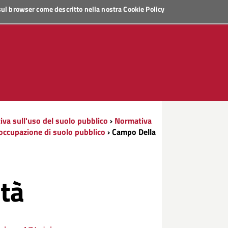
 sul browser come descritto nella nostra
Cookie Policy
va sull'uso del suolo pubblico
›
Normativa
 occupazione di suolo pubblico
› Campo Della
tà