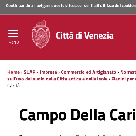
Continuando a navigare questo sito acconsenti all'utilizzo dei cookie
Regione Veneto
Città di Venezia
MENU
Home
›
SUAP - Imprese
›
Commercio ed Artigianato
›
Normati
sull'uso del suolo nella Città antica e nelle Isole
›
Pianini per
Carità
Campo Della Cari