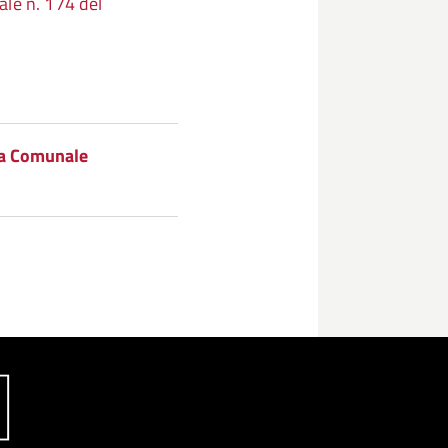
le n. 174 del
ta Comunale