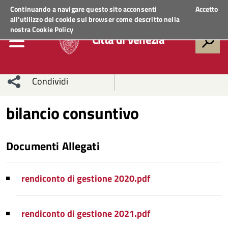
Regione Veneto
ACCEDI AI SERVIZI
Continuando a navigare questo sito acconsenti
Accetto
all'utilizzo dei cookie sul browser come descritto nella
nostra
Cookie Policy
Città di Venezia
Condividi
Condividi
Condividi
bilancio consuntivo
sui social
Condividi
su
Documenti Allegati
network
Facebook
Condividi
su
Condividi
Twitter
su
rendiconto di gestione 2020.pdf
Facebook
su
rendiconto di gestione 2021.pdf
Whatsapp