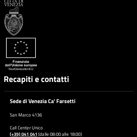
Condividi
Twitter
su
Google
su
Whatsapp
Plus
Recapiti e contatti
Sede di Venezia Ca' Farsetti
San Marco 4136
Call Center Unico
(+39) 041 041
(dalle 08:00 alle 18:00)