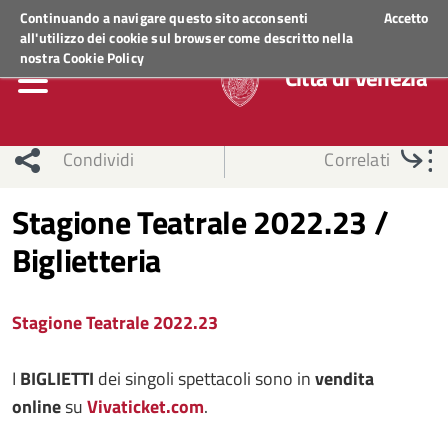
Regione Veneto
ACCEDI AI SERVIZI
Continuando a navigare questo sito acconsenti
Accetto
all'utilizzo dei cookie sul browser come descritto nella
nostra
Cookie Policy
Città di Venezia
Condividi
Correlati
Stagione Teatrale 2022.23 /
Biglietteria
Stagione Teatrale 2022.23
I
BIGLIETTI
dei singoli spettacoli sono in
vendita
online
su
Vivaticket.com
.