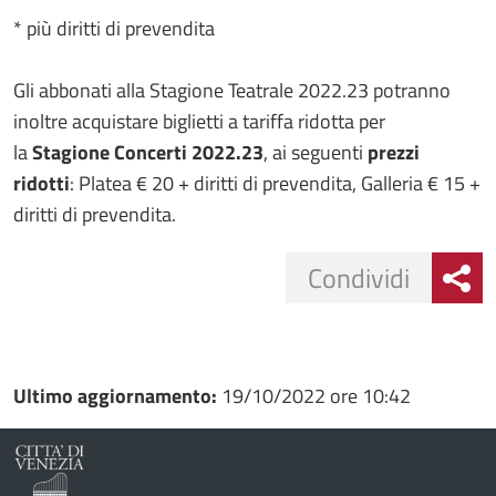
* più diritti di prevendita
Gli abbonati alla Stagione Teatrale 2022.23 potranno
inoltre acquistare biglietti a tariffa ridotta per
la
Stagione Concerti 2022.23
, ai seguenti
prezzi
ridotti
: Platea € 20 + diritti di prevendita, Galleria € 15 +
diritti di prevendita.
Condividi
Condividi
Condividi
su
Ultimo aggiornamento:
19/10/2022 ore 10:42
Facebook
Condividi
su
Condividi
Twitter
su