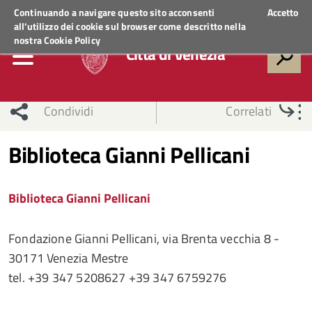
Regione Veneto
ACCEDI AI SERVIZI
Continuando a navigare questo sito acconsenti
Accetto
all'utilizzo dei cookie sul browser come descritto nella
nostra
Cookie Policy
Città di Venezia
Condividi
Correlati
Biblioteca Gianni Pellicani
Biblioteca Gianni Pellicani
Fondazione Gianni Pellicani, via Brenta vecchia 8 -
30171 Venezia Mestre
tel. +39 347 5208627 +39 347 6759276