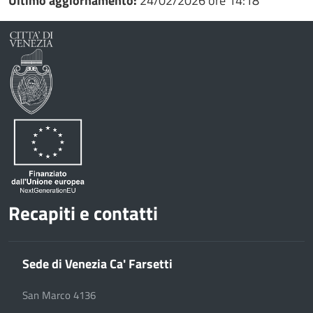
Ultimo aggiornamento:
24/02/2026 ore 14:18
Facebook
Condividi
su
Condividi
Twitter
su
Google
su
Whatsapp
Plus
Recapiti e contatti
Sede di Venezia Ca' Farsetti
San Marco 4136