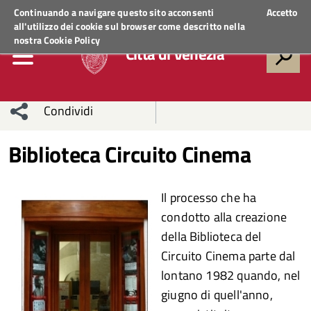
Regione Veneto
ACCEDI AI SERVIZI
Continuando a navigare questo sito acconsenti
Accetto
all'utilizzo dei cookie sul browser come descritto nella
nostra
Cookie Policy
Città di Venezia
Condividi
Condividi
Condividi
Biblioteca Circuito Cinema
sui social
Condividi
su
Il processo che ha
network
Facebook
Condividi
su
condotto alla creazione
della Biblioteca del
Condividi
Twitter
su
Circuito Cinema parte dal
Facebook
su
lontano 1982 quando, nel
giugno di quell'anno,
Whatsapp