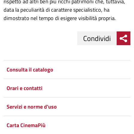
rispetto ad altri ben più ricchi patrimoni che, tuttavia,
data la peculiarità di carattere specialistico, ha
dimostrato nel tempo di esigere visibilità propria.
Condividi
Condividi
Condividi
su
Consulta il catalogo
Facebook
Condividi
su
Orari e contatti
Condividi
Twitter
su
Google
su
Servizi e norme d'uso
Whatsapp
Plus
Carta CinemaPiù