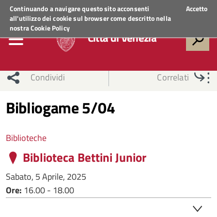
Regione Veneto
ACCEDI AI SERVIZI
Continuando a navigare questo sito acconsenti
Accetto
all'utilizzo dei cookie sul browser come descritto nella
nostra
Cookie Policy
Città di Venezia
Condividi
Correlati
Bibliogame 5/04
Biblioteche
Biblioteca Bettini Junior
Sabato, 5 Aprile, 2025
Ore:
16.00 - 18.00