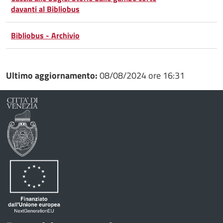
Whatsapp
Plus
davanti al Bibliobus
Bibliobus - Archivio
Ultimo aggiornamento:
08/08/2024 ore 16:31