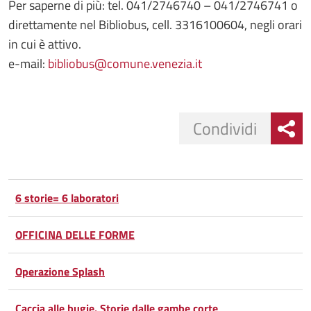
Per saperne di più: tel. 041/2746740 – 041/2746741 o
direttamente nel Bibliobus, cell. 3316100604, negli orari
in cui è attivo.
e-mail:
bibliobus@comune.venezia.it
Condividi
Condividi
Condividi
su
6 storie= 6 laboratori
Facebook
Condividi
su
OFFICINA DELLE FORME
Condividi
Twitter
su
Operazione Splash
Google
su
Caccia alle bugie. Storie dalle gambe corte