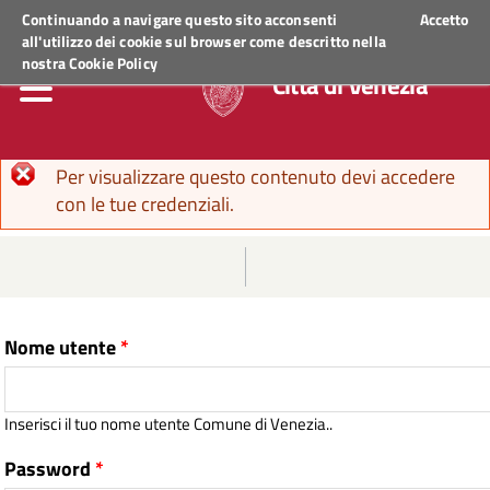
Regione Veneto
ACCEDI AI SERVIZI
Continuando a navigare questo sito acconsenti
Accetto
all'utilizzo dei cookie sul browser come descritto nella
nostra
Cookie Policy
Città di Venezia
Messaggio di errore
Per visualizzare questo contenuto devi accedere
con le tue credenziali.
Nome utente
*
Inserisci il tuo nome utente Comune di Venezia..
Password
*