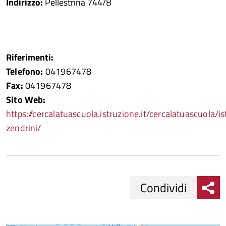
Indirizzo:
Pellestrina 744/B
Riferimenti:
Telefono:
041967478
Fax:
041967478
Sito Web:
https://cercalatuascuola.istruzione.it/cercalatuascuola
zendrini/
Condividi
Condividi