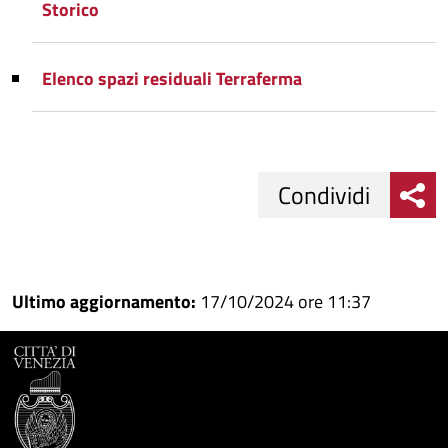
Storico
Elenco spazi residuali Terraferma
Condividi
Condividi
Condividi
su
Ultimo aggiornamento:
17/10/2024 ore 11:37
Facebook
Condividi
su
Condividi
Twitter
su
Google
su