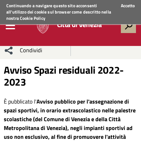
Regione Veneto
ACCEDI AI SERVIZI
Continuando a navigare questo sito acconsenti
Accetto
all'utilizzo dei cookie sul browser come descritto nella
nostra
Cookie Policy
Città di Venezia
Condividi
Condividi
Condividi
Avviso Spazi residuali 2022-
2023
sui social
Condividi
su
network
Facebook
Condividi
su
È pubblicato l'
Avviso pubblico per l'assegnazione di
Condividi
Twitter
su
spazi sportivi, in orario extrascolastico nelle palestre
scolastiche (del Comune di Venezia e della Città
Facebook
su
Metropolitana di Venezia), negli impianti sportivi ad
uso non esclusivo, al fine di promuovere l'attività
Whatsapp