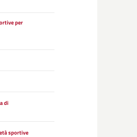
ortive per
a di
età sportive