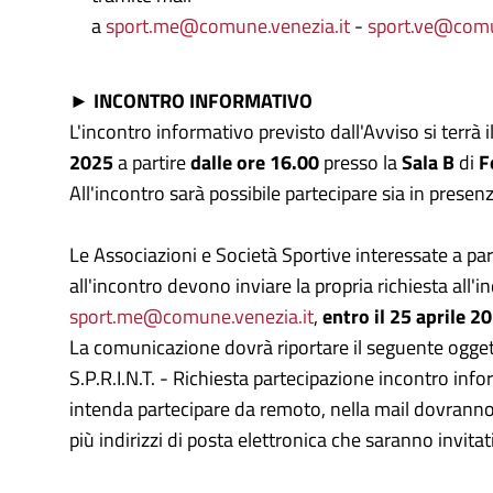
a
sport.me@comune.venezia.it
-
sport.ve@comu
► INCONTRO INFORMATIVO
L'incontro informativo previsto dall'Avviso si terrà i
2025
a partire
dalle ore 16.00
presso la
Sala B
di
F
All'incontro sarà possibile partecipare sia in presen
Le Associazioni e Società Sportive interessate a pa
all'incontro devono inviare la propria richiesta all'in
sport.me@comune.venezia.it
,
entro il 25 aprile 2
La comunicazione dovrà riportare il seguente ogget
S.P.R.I.N.T. - Richiesta partecipazione incontro info
intenda partecipare da remoto, nella mail dovranno
più indirizzi di posta elettronica che saranno invitati