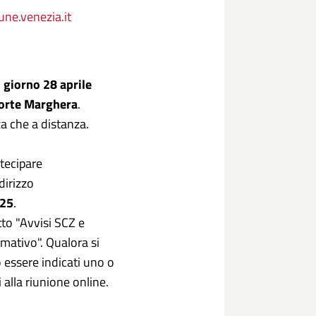
ne.venezia.it
l
giorno 28 aprile
orte Marghera
.
za che a distanza.
rtecipare
dirizzo
025
.
to "Avvisi SCZ e
rmativo". Qualora si
 essere indicati uno o
 alla riunione online.