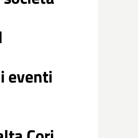
l
i eventi
alta Cori