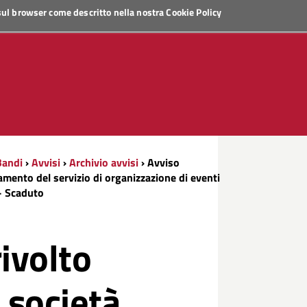
 sul browser come descritto nella nostra
Cookie Policy
Bandi
›
Avvisi
›
Archivio avvisi
› Avviso
damento del servizio di organizzazione di eventi
 - Scaduto
ivolto
 società