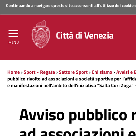
Continuando a navigare questo sito acconsenti all'utilizzo dei cookie
Regione Veneto
Città di Venezia
MENU
Home
›
Sport - Regate
›
Settore Sport
›
Chi siamo
›
Avvisi e 
pubblico rivolto ad associazioni e società sportive per l’affi
e manifestazioni nell’ambito dell’iniziativa “Salta Cori Zoga”
Avviso pubblico r
ad associazioni e