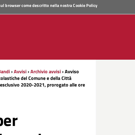
 sul browser come descritto nella nostra
Cookie Policy
Bandi
›
Avvisi
›
Archivio avvisi
› Avviso
colastiche del Comune e della Città
 esclusivo 2020-2021, prorogato alle ore
per