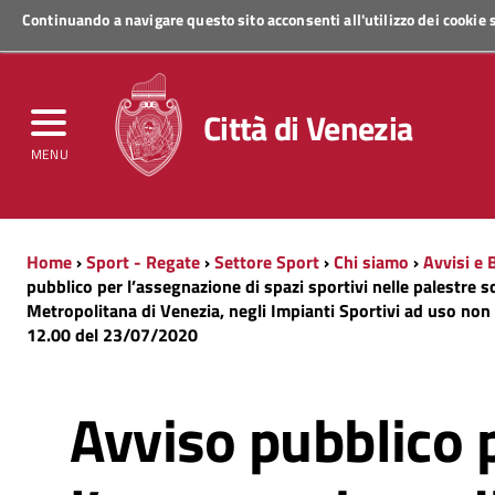
Continuando a navigare questo sito acconsenti all'utilizzo dei cookie
Regione Veneto
Città di Venezia
MENU
Home
›
Sport - Regate
›
Settore Sport
›
Chi siamo
›
Avvisi e 
pubblico per l’assegnazione di spazi sportivi nelle palestre s
Metropolitana di Venezia, negli Impianti Sportivi ad uso non
12.00 del 23/07/2020
Avviso pubblico 