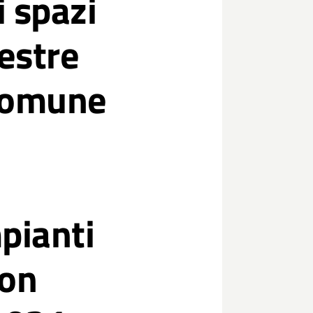
i spazi
lestre
 Comune
pianti
non