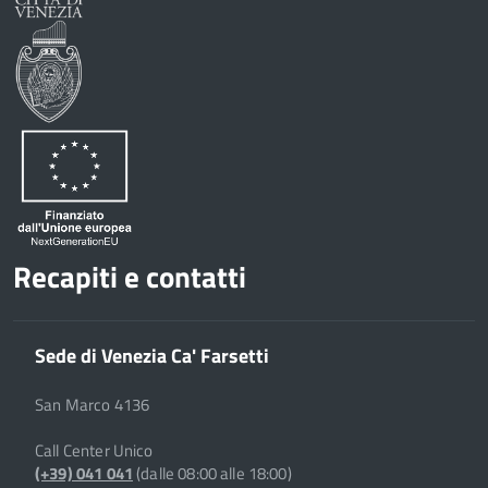
Condividi
Twitter
su
Google
su
Whatsapp
Plus
Recapiti e contatti
Sede di Venezia Ca' Farsetti
San Marco 4136
Call Center Unico
(+39) 041 041
(dalle 08:00 alle 18:00)