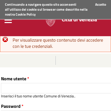
Regione Veneto
ACCEDI AI SERVIZI
Continuando a navigare questo sito acconsenti
Accetto
all'utilizzo dei cookie sul browser come descritto nella
nostra
Cookie Policy
Città di Venezia
Messaggio di errore
Per visualizzare questo contenuto devi accedere
con le tue credenziali.
Nome utente
*
Inserisci il tuo nome utente Comune di Venezia..
Password
*