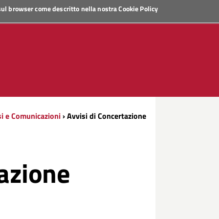
 sul browser come descritto nella nostra
Cookie Policy
si e Comunicazioni
› Avvisi di Concertazione
tazione