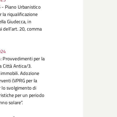
 - Piano Urbanistico
 la riqualificazione
ella Giudecca, in
si dell’art. 20, comma
024
: Provvedimenti per la
la Città Antica/3.
li immobili. Adozione
rventi (VPRG per la
 lo svolgimento di
ristiche per un periodo
nno solare”.