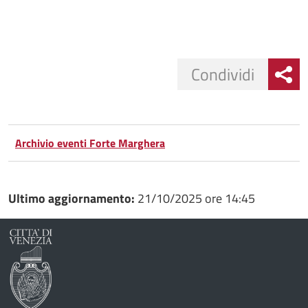
Condividi
Condividi
Condividi
su
Archivio eventi Forte Marghera
Facebook
Condividi
su
Condividi
Twitter
su
Ultimo aggiornamento:
21/10/2025 ore 14:45
Google
su
Whatsapp
Plus