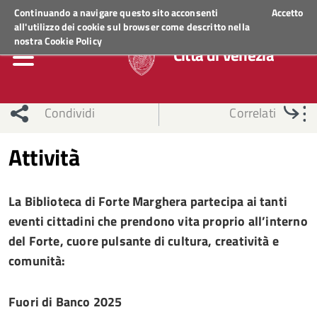
Regione Veneto
ACCEDI AI SERVIZI
Continuando a navigare questo sito acconsenti
Accetto
all'utilizzo dei cookie sul browser come descritto nella
nostra
Cookie Policy
Città di Venezia
Condividi
Correlati
Attività
La Biblioteca di Forte Marghera partecipa ai tanti
eventi cittadini che prendono vita proprio all’interno
del Forte, cuore pulsante di cultura, creatività e
comunità:
Fuori di Banco 2025