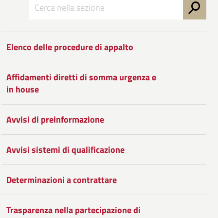
Condividi
su
Facebook
Condividi
su
Elenco delle procedure di appalto
Twitter
su
Google
Affidamenti diretti di somma urgenza e
in house
Plus
Avvisi di preinformazione
Avvisi sistemi di qualificazione
Determinazioni a contrattare
Trasparenza nella partecipazione di