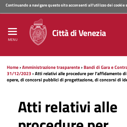
Continuando a navigare questo sito acconsenti all'utilizzo dei cookie
Regione Veneto
Città di Venezia
MENU
Home
›
Amministrazione trasparente
›
Bandi di Gara e Contra
31/12/2023
› Atti relativi alle procedure per l’affidamento di 
opere, di concorsi pubblici di progettazione, di concorsi di id
Atti relativi alle
procedure per