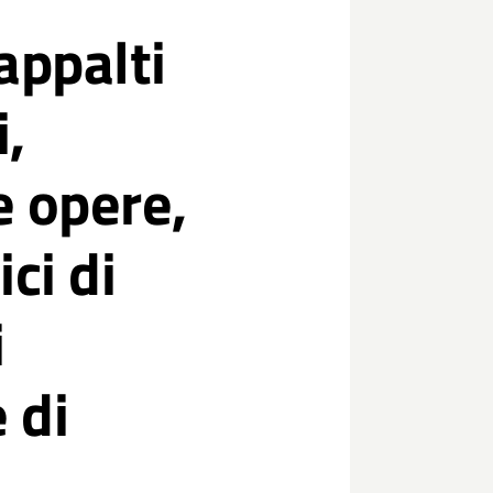
appalti
i,
e opere,
ci di
i
 di