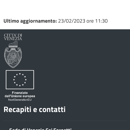
Condividi
Condividi
su
Ultimo aggiornamento:
23/02/2023 ore 11:30
Facebook
Condividi
su
Condividi
Twitter
su
Google
su
Whatsapp
Plus
Recapiti e contatti