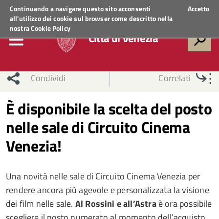
Regione Veneto
ACCEDI AI SERVIZI
Continuando a navigare questo sito acconsenti
Accetto
all'utilizzo dei cookie sul browser come descritto nella
nostra
Cookie Policy
Città di Venezia
Condividi
Correlati
È disponibile la scelta del posto
nelle sale di Circuito Cinema
Venezia!
Una novità nelle sale di Circuito Cinema Venezia per
rendere ancora più agevole e personalizzata la visione
dei film nelle sale.
Al Rossini e all’Astra
è ora possibile
scegliere il posto numerato al momento dell’acquisto